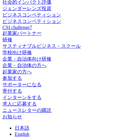
社会的インパクト評価
ジェンダーレンズ投資
ビジネスコンペティション
ビジネスコンペティション
CSI challenge7
起業家パートナー
研修
サスティナブルビジネス・スクール
学校向け研修
企業・自治体向け研修
企業・自治体の方へ
起業家の方へ
参加する
サポーターになる
寄付する
インターンをする
求人に応募する
ニュースレターの購読
お知らせ
日
本語
En
glish