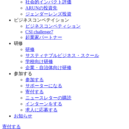
社会的インパクト評価
ARUNの投資先
ジェンダーレンズ投資
ビジネスコンペテイション
ビジネスコンペティション
CSI challenge7
起業家パートナー
研修
研修
サスティナブルビジネス・スクール
学校向け研修
企業・自治体向け研修
参加する
参加する
サポーターになる
寄付する
ニュースレターの購読
インターンをする
求人に応募する
お知らせ
寄付する