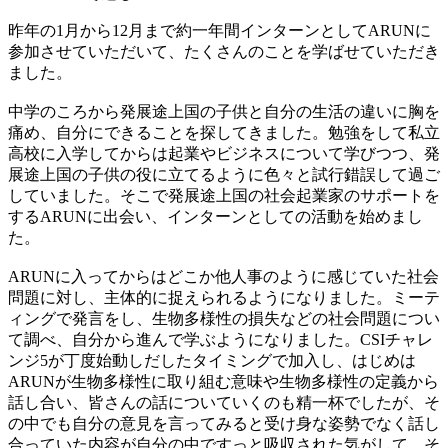
昨年の1月から12月まで約一年間インターンとしてARUNに
参加させていただいて、たくさんのことを学ばせていただき
ました。
中学のころから発展途上国の子供と自分の生活の違いに胸を
痛め、自分にできることを探してきました。勉強をして私立
高校に入学してからは起業やビジネスについて学びつつ、発
展途上国の子供の役に立てるように色々と試行錯誤して過ご
していました。そこで発展途上国の社会起業家のサポートを
するARUNに出会い、インターンとしての活動を始めまし
た。
ARUNに入ってからはどこか他人事のように感じていた社会
問題に対し、主体的に捉えられるようになりました。ミーテ
ィングで発言をし、生物多様性の損失などの社会問題につい
て調べ、自分から進んで学ぶようになりました。CSIチャレ
ンジ5が丁度始動しだしたタイミングで加入し、はじめは
ARUNが生物多様性に取り組む意味や生物多様性の定義から
話し合い、皆さんの話についていくのも精一杯でしたが、そ
の中でも自分の意見を言ってみると受け身な姿勢でなく話し
合っていた内容が自分の中ですっと吸収された気がして、そ