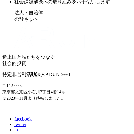
社会課題解決への取り組みをお手伝いします
法人・自治体
の皆さまへ
途上国と私たちをつなぐ
社会的投資
特定非営利活動法人ARUN Seed
〒112-0002
東京都文京区小石川3丁目4番14号
※2023年11月より移転しました。
E-mail: info@arunseed.jp
facebook
twitter
in