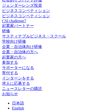
社会的インパクト評価
ジェンダーレンズ投資
ビジネスコンペティション
ビジネスコンペティション
CSI challenge7
起業家パートナー
研修
サスティナブルビジネス・スクール
学校向け研修
企業・自治体向け研修
企業・自治体の方へ
起業家の方へ
参加する
サポーターになる
寄付する
インターンをする
求人に応募する
ニュースレターの購読
お知らせ
日
本語
En
glish