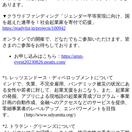
あります。
▼クラウドファンディング「ジェンダー平等実現に向け、国
を超えた連帯を！社会起業家を寄付で応援」
https://readyfor.jp/projects/100942
オンラインでの開催で、どなたでもご参加いただけます。皆
さまのご参加をお待ちしております。
お申し込みはこちら：
https://arun-
event20230826.peatix.com/
*1. レッツエンドース・ディベロップメントについて
インドで、失業、不完全雇用、パンデミック被災の状況にあ
る女性や若者に対して、起業支援をおこなう。また、起業家
の発掘、アプリによる現地語の起業家育成プログラム・事業
計画の自動作成、金融へのアクセスなどのサービスを提供、
零細事業者のレベルアップ、エンパワーメントを目指
す。 （http://www.udyamita.org/）
*2. トラテン・グリーンズについて