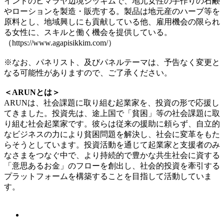
インドのヒマラヤ辺境シッキムで、地元女性の手作りの石鹸
やローションを製造・販売する。製品は地元産のハーブ等を
原料とし、地域興しにも貢献している他、雇用機会の限られ
る女性に、スキルと働く機会を提供している。
（https://www.agapisikkim.com/）
※なお、パネリスト、及びパネルテーマは、予告なく変更と
なる可能性がありますので、ご了承ください。
＜ARUNとは＞
ARUNは、社会課題に取り組む起業家を、投資の形で応援し
てきました。投資先は、途上国で「貧困」等の社会課題に取
り組む社会起業家です。彼らは従来の援助に頼らず、自立的
なビジネスの力により貧困問題を解決し、社会に変革をもた
らそうとしています。投資活動を通じて起業家と支援者のみ
なさまをつなぐ中で、より持続的で豊かな共生社会に資する
「意思あるお金」のフローを創出し、社会的投資を牽引する
プラットフォームを構築することを目指して活動していま
す。