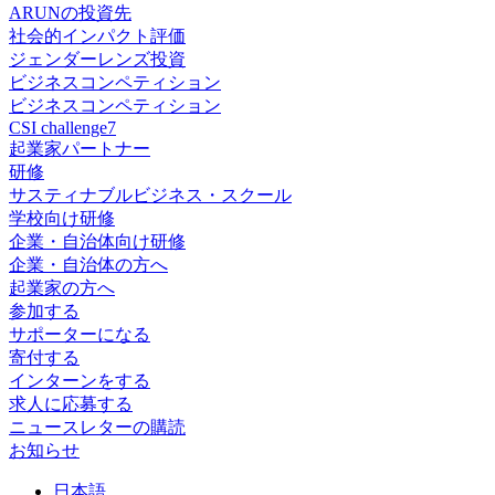
ARUNの投資先
社会的インパクト評価
ジェンダーレンズ投資
ビジネスコンペティション
ビジネスコンペティション
CSI challenge7
起業家パートナー
研修
サスティナブルビジネス・スクール
学校向け研修
企業・自治体向け研修
企業・自治体の方へ
起業家の方へ
参加する
サポーターになる
寄付する
インターンをする
求人に応募する
ニュースレターの購読
お知らせ
日
本語