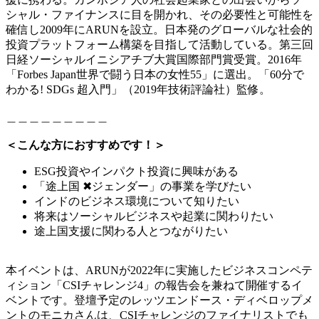
シャル・ファイナンスに目を開かれ、その必要性と可能性を
確信し2009年にARUNを設立。日本発のグローバルな社会的
投資プラットフォーム構築を目指して活動している。第三回
日経ソーシャルイニシアチブ大賞国際部門賞受賞。2016年
「Forbes Japan世界で闘う日本の女性55」に選出。「60分で
わかる! SDGs 超入門」（2019年技術評論社）監修。
＿＿＿＿＿＿＿＿＿
＜こんな方におすすめです！＞
ESG投資やインパクト投資に興味がある
「途上国 ✖ジェンダー」の事業を学びたい
インドのビジネス環境について知りたい
将来はソーシャルビジネスや起業に関わりたい
途上国支援に関わる人とつながりたい
本イベントは、ARUNが2022年に実施したビジネスコンペテ
ィション「CSIチャレンジ4」の報告会を兼ねて開催するイ
ベントです。登壇予定のレッツエンドース・ディベロップメ
ントのモニカさんは、CSIチャレンジのファイナリストでも