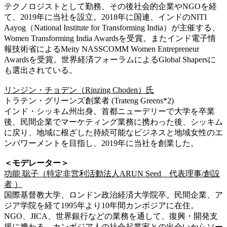
テクノロジストとして勤務、その後社会的企業やNGOを経
て、2019年に当社を設立。2018年に国連、インドのNITI
Aayog（National Institute for Transforming India）が主催する、
Women Transforming India Awardsを受賞。またインド電子情
報技術省によるMeity NASSCOMM Women Entrepreneur
Awardsを受賞。世界経済フォーラムによるGlobal Shapersに
も選出されている。
リンジン・チョデン（Rinzing Choden）氏
トラテン・グリーンズ創業者 (Trateng Greens*2)
インド・シッキム州出身。首都ニューデリーで大学を卒業
後、民間企業でマーケティング業務に携わった後、シッキム
に戻り、地域に根ざした持続可能なビジネスと地域女性のエ
ンパワーメントを目指し、2019年に当社を創業した。
＜モデレーター＞
功能 聡子（特定非営利活動法人ARUN Seed 代表理事/創設
者 ）
国際基督教大学、ロンドン政治経済大学院卒。民間企業、ア
ジア学院を経て1995年より10年間カンボジアに在住。
NGO、JICA、世界銀行などの業務を通して、復興・開発支
援に携わる。カンボジア人の社会起業家との出会いからソー