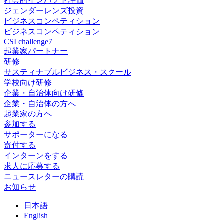
社会的インパクト評価
ジェンダーレンズ投資
ビジネスコンペティション
ビジネスコンペティション
CSI challenge7
起業家パートナー
研修
サスティナブルビジネス・スクール
学校向け研修
企業・自治体向け研修
企業・自治体の方へ
起業家の方へ
参加する
サポーターになる
寄付する
インターンをする
求人に応募する
ニュースレターの購読
お知らせ
日
本語
En
glish