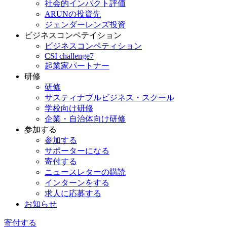
社会的インパクト評価
ARUNの投資先
ジェンダーレンズ投資
ビジネスコンペテイション
ビジネスコンペティション
CSI challenge7
起業家パートナー
研修
研修
サスティナブルビジネス・スクール
学校向け研修
企業・自治体向け研修
参加する
参加する
サポーターになる
寄付する
ニュースレターの購読
インターンをする
求人に応募する
お知らせ
寄付する