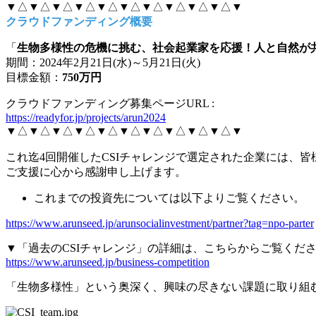
▼△▼△▼△▼△▼△▼△▼△▼△▼△▼△▼
クラウドファンディング概要
「
生物多様性の危機に挑む、社会起業家を応援！人と自然が
期間：2024年2月21日(水)～5月21日(火)
目標金額：
750万円
クラウドファンディング募集ページURL :
https://readyfor.jp/projects/arun2024
▼△▼△▼△▼△▼△▼△▼△▼△▼△▼△▼
これ迄4回開催したCSIチャレンジで
選定された
企業には、皆
ご支援に心から感謝申し上げます。
これまでの投資先については以下よりご覧ください。
https://www.arunseed.jp/arunsocialinvestment/partner?tag=npo-parter
▼「過去のCSIチャレンジ
」の詳細は、こちらからご覧くだ
https://www.arunseed.jp/business-competition
「生物多様性」という奥深く、興味の尽きない課題に取り組