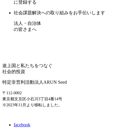
に登録する
社会課題解決への取り組みをお手伝いします
法人・自治体
の皆さまへ
途上国と私たちをつなぐ
社会的投資
特定非営利活動法人ARUN Seed
〒112-0002
東京都文京区小石川3丁目4番14号
※2023年11月より移転しました。
E-mail: info@arunseed.jp
facebook