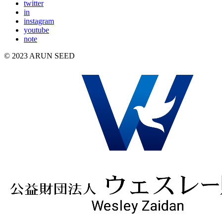
twitter
in
instagram
youtube
note
© 2023 ARUN SEED