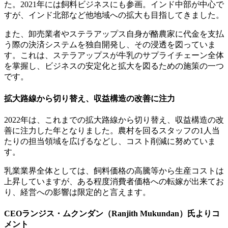
た。2021年には飼料ビジネスにも参画。インド中部が中心で
すが、インド北部など他地域への拡大も目指してきました。
また、
卸売業者やステラアップス自身が酪農家に代金を支払
う際の決済システムを独自開発し、その浸透を図っていま
す。これは、ステラアップスが牛乳のサプライチェーン全体
を掌握し、ビジネスの安定化と拡大を図るための施策の一つ
です。
拡大路線から切り替え、収益構造の改善に注力
2022年は、これまでの拡大路線から切り替え、収益構造の改
善に注力した年となりました。
農村を回るスタッフの1人当
たりの担当領域を広げるなどし、コスト削減に努めていま
す。
乳業業界全体としては、飼料価格の高騰等から生産コストは
上昇していますが、ある程度消費者価格への転嫁が出来てお
り、経営への影響は限定的と言えます。
CEOランジス・ムクンダン（Ranjith Mukundan）氏よりコ
メント