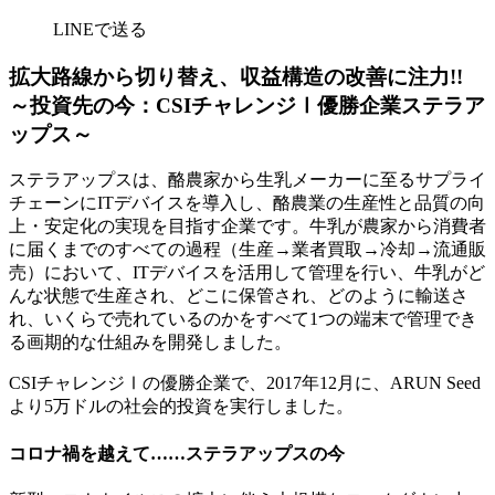
LINEで送る
拡大路線から切り替え、収益構造の改善に注力!!
～投資先の今：CSIチャレンジⅠ優勝企業ステラア
ップス～
ステラアップスは、酪農家から生乳メーカーに至るサプライ
チェーンにITデバイスを導入し、酪農業の生産性と品質の向
上・安定化の実現を目指す企業です。牛乳が農家から消費者
に届くまでのすべての過程（生産→業者買取→冷却→流通販
売）において、ITデバイスを活用して管理を行い、牛乳がど
んな状態で生産され、どこに保管され、どのように輸送さ
れ、いくらで売れているのかをすべて1つの端末で管理でき
る画期的な仕組みを開発しました。
CSIチャレンジⅠの優勝企業で、2017年12月に、ARUN Seed
より5万ドルの社会的投資を実行しました。
コロナ禍を越えて……ステラアップスの今