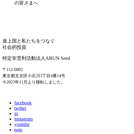
の皆さまへ
途上国と私たちをつなぐ
社会的投資
特定非営利活動法人ARUN Seed
〒112-0002
東京都文京区小石川3丁目4番14号
※2023年11月より移転しました。
E-mail: info@arunseed.jp
facebook
twitter
in
instagram
youtube
note