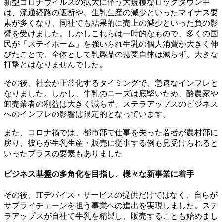
新型コロナウイルスの拡大に伴う大規模なロックダウン中
は、流通経路の遮断や、生乳生産の減少といったマイナス要
素が多くなり、同社でも結果的に売上の減少といった負の影
響を受けました。しかしこれらは一時的なもので、多くの国
民が「ステイホーム」を強いられ生乳の個人消費が大きく伸
びたことで、全体として乳製品の需要自体は減らず、大きな
打撃とはなりませんでした。
その後、
社会が正常化するタイミングで、急速なインフレと
なりました。しかし、牛乳のニーズは底堅いため、酪農家や
卸売業者の利益は大きく減らず、ステラアップスのビジネス
へのインフレの影響は限定的となっています。
また、コロナ禍では、都市部で仕事を失った若者が農村部に
戻り、彼らが生乳生産・販売に従事する例も見受けられると
いったプラスの要素もありました
ビジネス基盤の多角化を目指し、様々な新事業に着手
その後
、ITデバイス・サービスの提供だけではなく、自らが
サプライチェーンを担う事業への進出を実現しました。
ステ
ラアップス
が自社で牛乳を精製し、販売することも始めまし