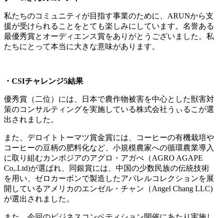
私たちのコミュニティが目指す事業のために、ARUNから支
援が受けられることをとても楽しみにしています。名誉ある
最優秀賞とオーディエンス賞をありがとうございました。私
たちにとって本当に大きな意味があります。
・CSIチャレンジ5結果
優秀賞（二位）には、日本で農作物被害を中心とした獣害対
策のコンサルティングを実施している株式会社うぃるこ
が選
出されました。
また、デロイトトーマツ賞金賞には、コーヒーの有機栽培や
コーヒーの豆柄の肥料化など、小規模農家への循環農業導入
に取り組むカンボジアのアグロ・アガぺ（AGRO AGAPE
Co,.Ltd)が選ばれ、同銀賞には、中国の少数民族の伝統技術
を用い、ゼロカーボンで製造したアパレルコレクションを展
開しているアメリカのエンゼル・チャン（Angel Chang LLC
)
が選出されました。
また、今回のビジネスコンペティション開催にあたり実施し