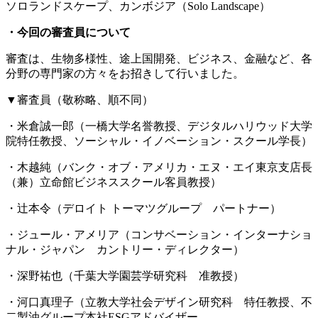
ソロランドスケープ、カンボジア（Solo Landscape
）
・今回の審査員について
審査は、生物多様性、途上国開発、ビジネス、金融など、各
分野の専門家の方々をお招きして行いました。
▼審査員（敬称略、順不同）
・米倉誠一郎（一橋大学名誉教授、デジタルハリウッド大学
院特任教授、ソーシャル・イノベーション・スクール学長）
・木越純（バンク・オブ・アメリカ・エヌ・エイ東京支店長
（兼）立命館ビジネススクール客員教授）
・辻本令（デロイト トーマツグループ パートナー）
・ジュール・
アメリア（コンサベーション・インターナショ
ナル・ジャパン カントリー・ディレクター）
・深野祐也（千葉大学園芸学研究科 准教授）
・河口真理子（立教大学社会デザイン研究科 特任教授、不
二製油グループ本社ESGアドバイザー