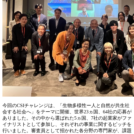
今回のCSIチャレンジは、「生物多様性ー人と自然が共生社
会する社会へ」をテーマに開催、世界23ヵ国、64社の応募が
ありました。その中から選ばれた5ヵ国、7社の起業家がファ
イナリストとして参加し、それぞれの事業に関するピッチを
行いました。審査員として招かれた各分野の専門家が、課題