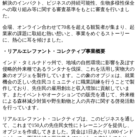
解決のインパクト、ビジネスの持続可能性、生物多様性保全
への取り組み等に関する審査基準をもとに審査を行いまし
た。
会場、オンライン合わせて70名を超える観覧者が集まり、起
業家の課題に取組む熱い想いと、事業をめぐるストーリー
に、熱心に耳を傾けました。
・リアルエレファント・コレクティブ事業概要
インド・タミルナドゥ州で、地域の自然環境に影響を及ぼす
侵略的外来種であるランタナを伐採、これを活用し実物大の
象のオブジェを製作しています。この象のオブジェは、就業
機会の乏しい先住民コミュニティに職業訓練を行うことで製
作しており、先住民の雇用創出と収入増加に貢献していま
す。またイベントやオークションでの販売を通じて、外来種
による森林減少対策や野生動物と人の共存に関する啓発活動
を行っています。
リアルエレファント・コレクティブは、このビジネスを通し
て、これまで150人の先住民女性にトレーニングを提供し、
オブジェを作成してきました。賃金は1日あたり1,000インド