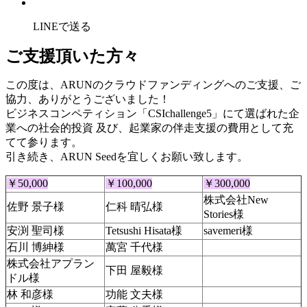
LINEで送る
ご支援頂いた方々
この度は、
ARUNのクラウドファンディングへのご支援、ご
協力、ありがとうございました！
ビジネスコンペティション「CSIchallenge5」にて選ばれた企
業への社会的投資 及び、起業家の伴走支援の費用として充
てて参ります。
引き続き、ARUN Seedを宜しくお願い致します。
￥50,000
￥100,000
￥300,000
株式会社New
佐野 景子様
仁科 晴弘様
Stories様
安渕 聖司様
Tetsushi Hisata様
savemeri様
石川 博紳様
萬宮 千代様
株式会社アプラン
下田 屋毅様
ドル様
林 和彦様
功能 文夫様