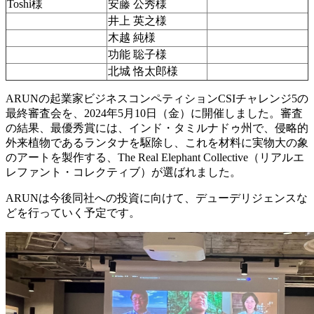
Toshi様
安藤 公秀様
井上 英之様
木越 純様
功能 聡子様
北城 恪太郎様
ARUNの起業家ビジネスコンペティションCSIチャレンジ5の
最終審査会を、2024年5月10日（金）に開催しました。審査
の結果、最優秀賞には、インド・タミルナドゥ州で、侵略的
外来植物であるランタナを駆除し、これを材料に実物大の象
のアートを製作する、The Real Elephant Collective（リアルエ
レファント・コレクティブ）が選ばれました。
ARUNは今後同社への投資に向けて、デューデリジェンスな
どを行っていく予定です。