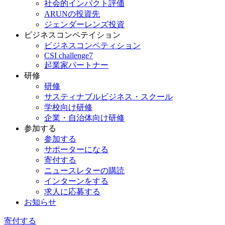
社会的インパクト評価
ARUNの投資先
ジェンダーレンズ投資
ビジネスコンペテイション
ビジネスコンペティション
CSI challenge7
起業家パートナー
研修
研修
サスティナブルビジネス・スクール
学校向け研修
企業・自治体向け研修
参加する
参加する
サポーターになる
寄付する
ニュースレターの購読
インターンをする
求人に応募する
お知らせ
寄付する