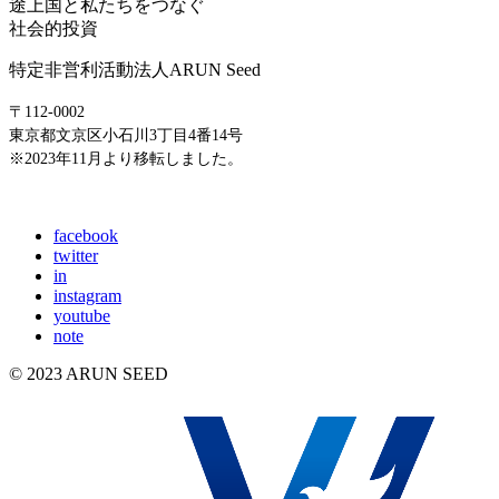
途上国と私たちをつなぐ
社会的投資
特定非営利活動法人ARUN Seed
〒112-0002
東京都文京区小石川3丁目4番14号
※2023年11月より移転しました。
E-mail: info@arunseed.jp
facebook
twitter
in
instagram
youtube
note
© 2023 ARUN SEED