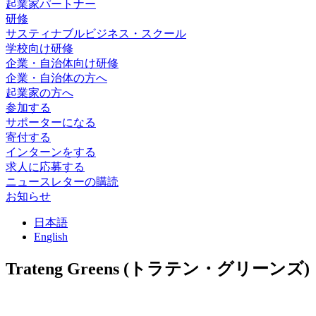
起業家パートナー
研修
サスティナブルビジネス・スクール
学校向け研修
企業・自治体向け研修
企業・自治体の方へ
起業家の方へ
参加する
サポーターになる
寄付する
インターンをする
求人に応募する
ニュースレターの購読
お知らせ
日
本語
En
glish
Trateng Greens (トラテン・グリーンズ)