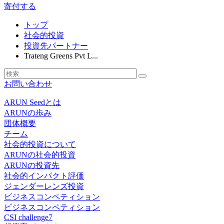
寄付する
トップ
社会的投資
投資先パートナー
Trateng Greens Pvt L...
お問い合わせ
ARUN Seedとは
ARUNの歩み
団体概要
チーム
社会的投資について
ARUNの社会的投資
ARUNの投資先
社会的インパクト評価
ジェンダーレンズ投資
ビジネスコンペティション
ビジネスコンペティション
CSI challenge7