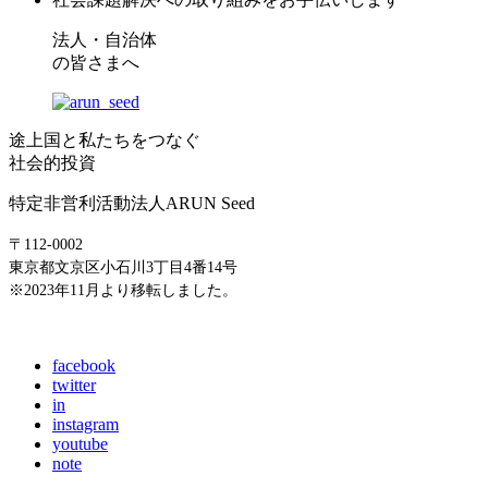
法人・自治体
の皆さまへ
途上国と私たちをつなぐ
社会的投資
特定非営利活動法人ARUN Seed
〒112-0002
東京都文京区小石川3丁目4番14号
※2023年11月より移転しました。
E-mail: info@arunseed.jp
facebook
twitter
in
instagram
youtube
note