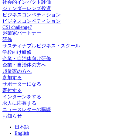
社会的インパクト評価
ジェンダーレンズ投資
ビジネスコンペティション
ビジネスコンペティション
CSI challenge7
起業家パートナー
研修
サスティナブルビジネス・スクール
学校向け研修
企業・自治体向け研修
企業・自治体の方へ
起業家の方へ
参加する
サポーターになる
寄付する
インターンをする
求人に応募する
ニュースレターの購読
お知らせ
日
本語
En
glish