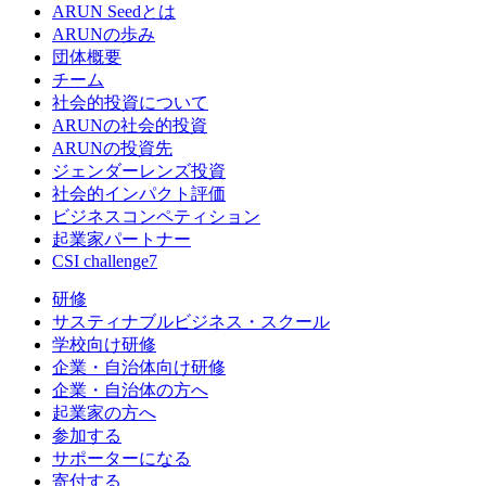
ARUN Seedとは
ARUNの歩み
団体概要
チーム
社会的投資について
ARUNの社会的投資
ARUNの投資先
ジェンダーレンズ投資
社会的インパクト評価
ビジネスコンペティション
起業家パートナー
CSI challenge7
研修
サスティナブルビジネス・スクール
学校向け研修
企業・自治体向け研修
企業・自治体の方へ
起業家の方へ
参加する
サポーターになる
寄付する