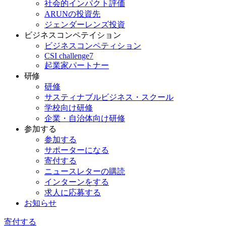
社会的インパクト評価
ARUNの投資先
ジェンダーレンズ投資
ビジネスコンペテイション
ビジネスコンペティション
CSI challenge7
起業家パートナー
研修
研修
サスティナブルビジネス・スクール
学校向け研修
企業・自治体向け研修
参加する
参加する
サポーターになる
寄付する
ニュースレターの購読
インターンをする
求人に応募する
お知らせ
寄付する