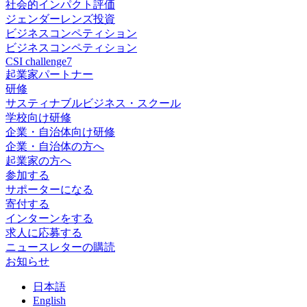
社会的インパクト評価
ジェンダーレンズ投資
ビジネスコンペティション
ビジネスコンペティション
CSI challenge7
起業家パートナー
研修
サスティナブルビジネス・スクール
学校向け研修
企業・自治体向け研修
企業・自治体の方へ
起業家の方へ
参加する
サポーターになる
寄付する
インターンをする
求人に応募する
ニュースレターの購読
お知らせ
日
本語
En
glish