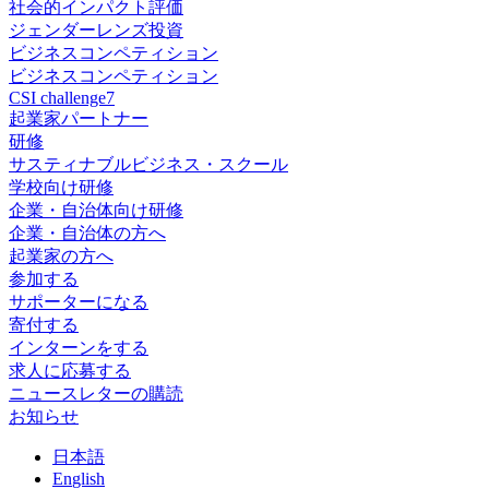
社会的インパクト評価
ジェンダーレンズ投資
ビジネスコンペティション
ビジネスコンペティション
CSI challenge7
起業家パートナー
研修
サスティナブルビジネス・スクール
学校向け研修
企業・自治体向け研修
企業・自治体の方へ
起業家の方へ
参加する
サポーターになる
寄付する
インターンをする
求人に応募する
ニュースレターの購読
お知らせ
日
本語
En
glish