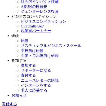
社会的インパクト評価
ARUNの投資先
ジェンダーレンズ投資
ビジネスコンペテイション
ビジネスコンペティション
CSI challenge7
起業家パートナー
研修
研修
サスティナブルビジネス・スクール
学校向け研修
企業・自治体向け研修
参加する
参加する
サポーターになる
寄付する
ニュースレターの購読
インターンをする
求人に応募する
お知らせ
寄付する