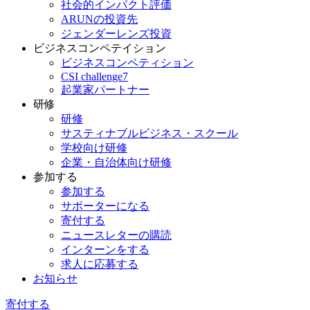
社会的インパクト評価
ARUNの投資先
ジェンダーレンズ投資
ビジネスコンペテイション
ビジネスコンペティション
CSI challenge7
起業家パートナー
研修
研修
サスティナブルビジネス・スクール
学校向け研修
企業・自治体向け研修
参加する
参加する
サポーターになる
寄付する
ニュースレターの購読
インターンをする
求人に応募する
お知らせ
寄付する