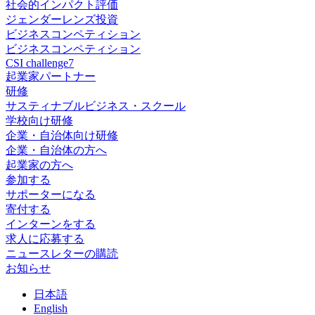
社会的インパクト評価
ジェンダーレンズ投資
ビジネスコンペティション
ビジネスコンペティション
CSI challenge7
起業家パートナー
研修
サスティナブルビジネス・スクール
学校向け研修
企業・自治体向け研修
企業・自治体の方へ
起業家の方へ
参加する
サポーターになる
寄付する
インターンをする
求人に応募する
ニュースレターの購読
お知らせ
日
本語
En
glish