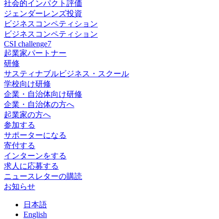
社会的インパクト評価
ジェンダーレンズ投資
ビジネスコンペティション
ビジネスコンペティション
CSI challenge7
起業家パートナー
研修
サスティナブルビジネス・スクール
学校向け研修
企業・自治体向け研修
企業・自治体の方へ
起業家の方へ
参加する
サポーターになる
寄付する
インターンをする
求人に応募する
ニュースレターの購読
お知らせ
日
本語
En
glish