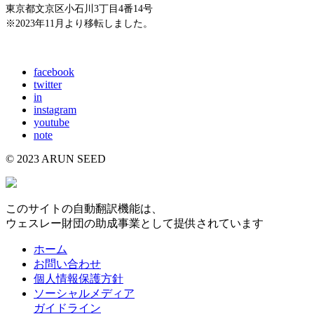
東京都文京区小石川3丁目4番14号
※2023年11月より移転しました。
E-mail: info@arunseed.jp
facebook
twitter
in
instagram
youtube
note
© 2023 ARUN SEED
このサイトの自動翻訳機能は、
ウェスレー財団の助成事業として提供されています
ホーム
お問い合わせ
個人情報保護方針
ソーシャルメディア
ガイドライン