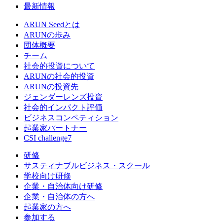
最新情報
ARUN Seedとは
ARUNの歩み
団体概要
チーム
社会的投資について
ARUNの社会的投資
ARUNの投資先
ジェンダーレンズ投資
社会的インパクト評価
ビジネスコンペティション
起業家パートナー
CSI challenge7
研修
サスティナブルビジネス・スクール
学校向け研修
企業・自治体向け研修
企業・自治体の方へ
起業家の方へ
参加する