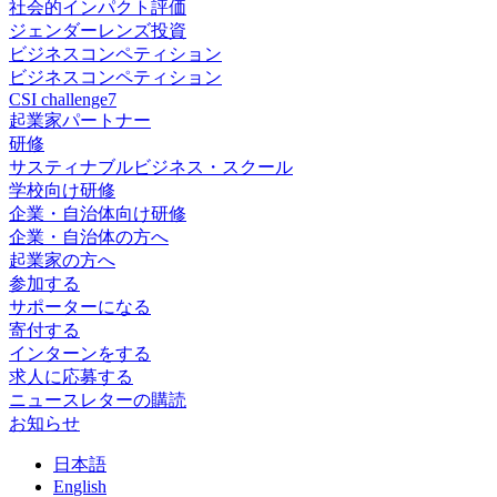
社会的インパクト評価
ジェンダーレンズ投資
ビジネスコンペティション
ビジネスコンペティション
CSI challenge7
起業家パートナー
研修
サスティナブルビジネス・スクール
学校向け研修
企業・自治体向け研修
企業・自治体の方へ
起業家の方へ
参加する
サポーターになる
寄付する
インターンをする
求人に応募する
ニュースレターの購読
お知らせ
日
本語
En
glish