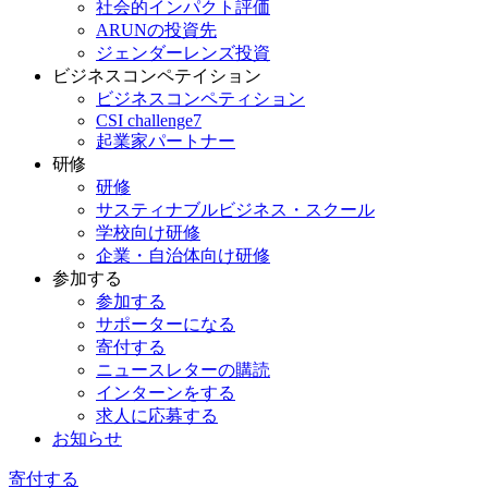
社会的インパクト評価
ARUNの投資先
ジェンダーレンズ投資
ビジネスコンペテイション
ビジネスコンペティション
CSI challenge7
起業家パートナー
研修
研修
サスティナブルビジネス・スクール
学校向け研修
企業・自治体向け研修
参加する
参加する
サポーターになる
寄付する
ニュースレターの購読
インターンをする
求人に応募する
お知らせ
寄付する