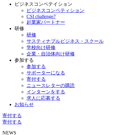
ビジネスコンペテイション
ビジネスコンペティション
CSI challenge7
起業家パートナー
研修
研修
サスティナブルビジネス・スクール
学校向け研修
企業・自治体向け研修
参加する
参加する
サポーターになる
寄付する
ニュースレターの購読
インターンをする
求人に応募する
お知らせ
寄付する
寄付する
NEWS