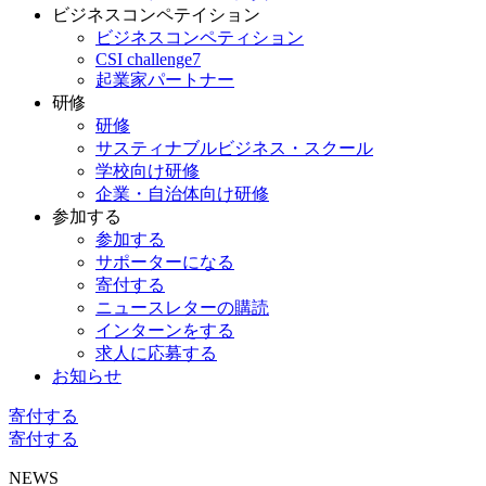
ビジネスコンペテイション
ビジネスコンペティション
CSI challenge7
起業家パートナー
研修
研修
サスティナブルビジネス・スクール
学校向け研修
企業・自治体向け研修
参加する
参加する
サポーターになる
寄付する
ニュースレターの購読
インターンをする
求人に応募する
お知らせ
寄付する
寄付する
NEWS