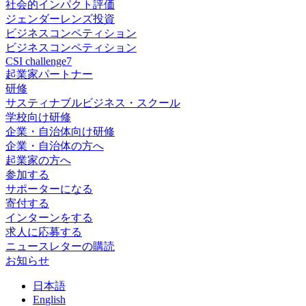
社会的インパクト評価
ジェンダーレンズ投資
ビジネスコンペティション
ビジネスコンペティション
CSI challenge7
起業家パートナー
研修
サスティナブルビジネス・スクール
学校向け研修
企業・自治体向け研修
企業・自治体の方へ
起業家の方へ
参加する
サポーターになる
寄付する
インターンをする
求人に応募する
ニュースレターの購読
お知らせ
日
本語
En
glish