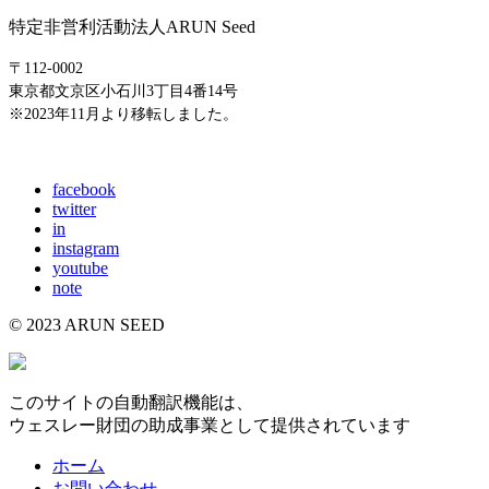
特定非営利活動法人ARUN Seed
〒112-0002
東京都文京区小石川3丁目4番14号
※2023年11月より移転しました。
E-mail: info@arunseed.jp
facebook
twitter
in
instagram
youtube
note
© 2023 ARUN SEED
このサイトの自動翻訳機能は、
ウェスレー財団の助成事業として提供されています
ホーム
お問い合わせ