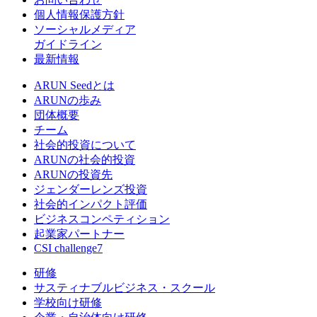
個人情報保護方針
ソーシャルメディア
ガイドライン
最新情報
ARUN Seedとは
ARUNの歩み
団体概要
チーム
社会的投資について
ARUNの社会的投資
ARUNの投資先
ジェンダーレンズ投資
社会的インパクト評価
ビジネスコンペティション
起業家パートナー
CSI challenge7
研修
サスティナブルビジネス・スクール
学校向け研修