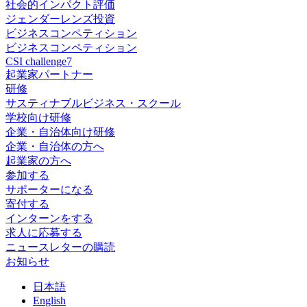
社会的インパクト評価
ジェンダーレンズ投資
ビジネスコンペティション
ビジネスコンペティション
CSI challenge7
起業家パートナー
研修
サスティナブルビジネス・スクール
学校向け研修
企業・自治体向け研修
企業・自治体の方へ
起業家の方へ
参加する
サポーターになる
寄付する
インターンをする
求人に応募する
ニュースレターの購読
お知らせ
日
本語
En
glish