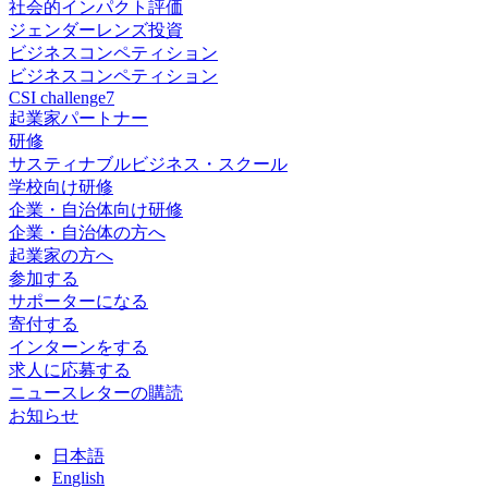
社会的インパクト評価
ジェンダーレンズ投資
ビジネスコンペティション
ビジネスコンペティション
CSI challenge7
起業家パートナー
研修
サスティナブルビジネス・スクール
学校向け研修
企業・自治体向け研修
企業・自治体の方へ
起業家の方へ
参加する
サポーターになる
寄付する
インターンをする
求人に応募する
ニュースレターの購読
お知らせ
日
本語
En
glish