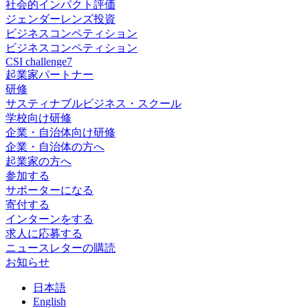
社会的インパクト評価
ジェンダーレンズ投資
ビジネスコンペティション
ビジネスコンペティション
CSI challenge7
起業家パートナー
研修
サスティナブルビジネス・スクール
学校向け研修
企業・自治体向け研修
企業・自治体の方へ
起業家の方へ
参加する
サポーターになる
寄付する
インターンをする
求人に応募する
ニュースレターの購読
お知らせ
日
本語
En
glish