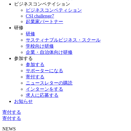
ビジネスコンペテイション
ビジネスコンペティション
CSI challenge7
起業家パートナー
研修
研修
サスティナブルビジネス・スクール
学校向け研修
企業・自治体向け研修
参加する
参加する
サポーターになる
寄付する
ニュースレターの購読
インターンをする
求人に応募する
お知らせ
寄付する
寄付する
NEWS