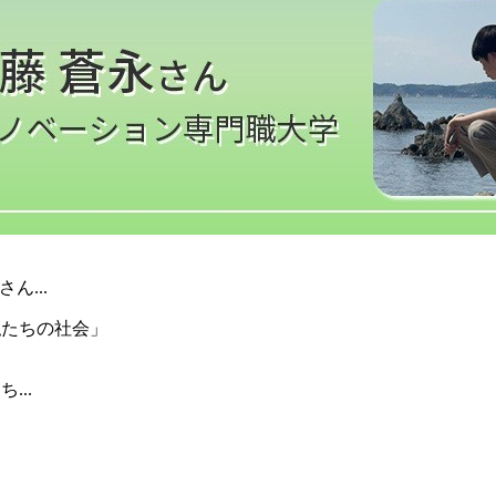
ん...
...