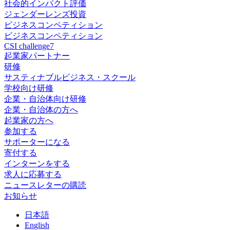
社会的インパクト評価
ジェンダーレンズ投資
ビジネスコンペティション
ビジネスコンペティション
CSI challenge7
起業家パートナー
研修
サスティナブルビジネス・スクール
学校向け研修
企業・自治体向け研修
企業・自治体の方へ
起業家の方へ
参加する
サポーターになる
寄付する
インターンをする
求人に応募する
ニュースレターの購読
お知らせ
日
本語
En
glish