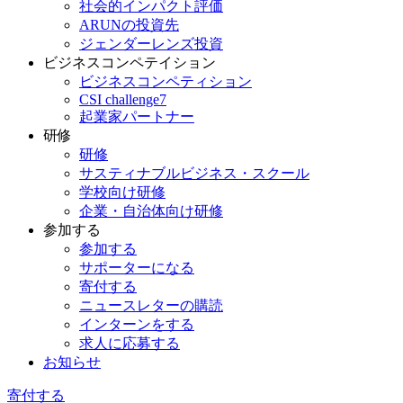
社会的インパクト評価
ARUNの投資先
ジェンダーレンズ投資
ビジネスコンペテイション
ビジネスコンペティション
CSI challenge7
起業家パートナー
研修
研修
サスティナブルビジネス・スクール
学校向け研修
企業・自治体向け研修
参加する
参加する
サポーターになる
寄付する
ニュースレターの購読
インターンをする
求人に応募する
お知らせ
寄付する