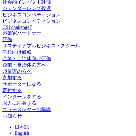
社会的インパクト評価
ジェンダーレンズ投資
ビジネスコンペティション
ビジネスコンペティション
CSI challenge7
起業家パートナー
研修
サスティナブルビジネス・スクール
学校向け研修
企業・自治体向け研修
企業・自治体の方へ
起業家の方へ
参加する
サポーターになる
寄付する
インターンをする
求人に応募する
ニュースレターの購読
お知らせ
日
本語
En
glish