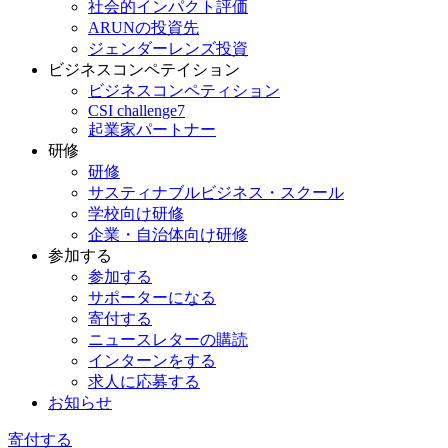
社会的インパクト評価
ARUNの投資先
ジェンダーレンズ投資
ビジネスコンペテイション
ビジネスコンペティション
CSI challenge7
起業家パートナー
研修
研修
サスティナブルビジネス・スクール
学校向け研修
企業・自治体向け研修
参加する
参加する
サポーターになる
寄付する
ニュースレターの購読
インターンをする
求人に応募する
お知らせ
寄付する