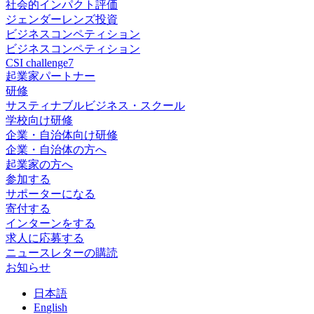
社会的インパクト評価
ジェンダーレンズ投資
ビジネスコンペティション
ビジネスコンペティション
CSI challenge7
起業家パートナー
研修
サスティナブルビジネス・スクール
学校向け研修
企業・自治体向け研修
企業・自治体の方へ
起業家の方へ
参加する
サポーターになる
寄付する
インターンをする
求人に応募する
ニュースレターの購読
お知らせ
日
本語
En
glish