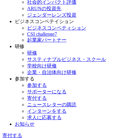
社会的インパクト評価
ARUNの投資先
ジェンダーレンズ投資
ビジネスコンペテイション
ビジネスコンペティション
CSI challenge7
起業家パートナー
研修
研修
サスティナブルビジネス・スクール
学校向け研修
企業・自治体向け研修
参加する
参加する
サポーターになる
寄付する
ニュースレターの購読
インターンをする
求人に応募する
お知らせ
寄付する