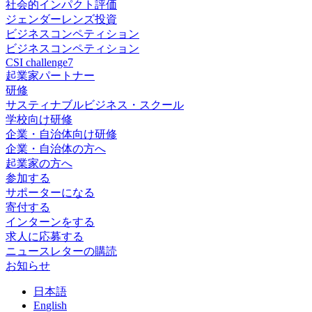
社会的インパクト評価
ジェンダーレンズ投資
ビジネスコンペティション
ビジネスコンペティション
CSI challenge7
起業家パートナー
研修
サスティナブルビジネス・スクール
学校向け研修
企業・自治体向け研修
企業・自治体の方へ
起業家の方へ
参加する
サポーターになる
寄付する
インターンをする
求人に応募する
ニュースレターの購読
お知らせ
日
本語
En
glish