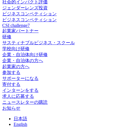
社会的インパクト評価
ジェンダーレンズ投資
ビジネスコンペティション
ビジネスコンペティション
CSI challenge7
起業家パートナー
研修
サスティナブルビジネス・スクール
学校向け研修
企業・自治体向け研修
企業・自治体の方へ
起業家の方へ
参加する
サポーターになる
寄付する
インターンをする
求人に応募する
ニュースレターの購読
お知らせ
日
本語
En
glish