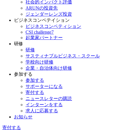
社会的インパクト評価
ARUNの投資先
ジェンダーレンズ投資
ビジネスコンペテイション
ビジネスコンペティション
CSI challenge7
起業家パートナー
研修
研修
サスティナブルビジネス・スクール
学校向け研修
企業・自治体向け研修
参加する
参加する
サポーターになる
寄付する
ニュースレターの購読
インターンをする
求人に応募する
お知らせ
寄付する