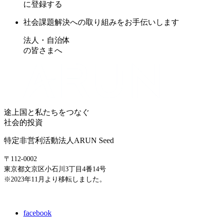
に登録する
社会課題解決への取り組みをお手伝いします
法人・自治体
の皆さまへ
途上国と私たちをつなぐ
社会的投資
特定非営利活動法人ARUN Seed
〒112-0002
東京都文京区小石川3丁目4番14号
※2023年11月より移転しました。
E-mail: info@arunseed.jp
facebook