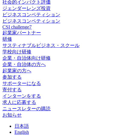
社会的インパクト評価
ジェンダーレンズ投資
ビジネスコンペティション
ビジネスコンペティション
CSI challenge7
起業家パートナー
研修
サスティナブルビジネス・スクール
学校向け研修
企業・自治体向け研修
企業・自治体の方へ
起業家の方へ
参加する
サポーターになる
寄付する
インターンをする
求人に応募する
ニュースレターの購読
お知らせ
日
本語
En
glish