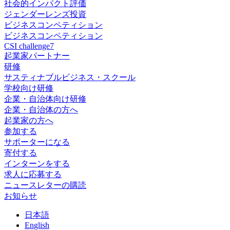
社会的インパクト評価
ジェンダーレンズ投資
ビジネスコンペティション
ビジネスコンペティション
CSI challenge7
起業家パートナー
研修
サスティナブルビジネス・スクール
学校向け研修
企業・自治体向け研修
企業・自治体の方へ
起業家の方へ
参加する
サポーターになる
寄付する
インターンをする
求人に応募する
ニュースレターの購読
お知らせ
日
本語
En
glish