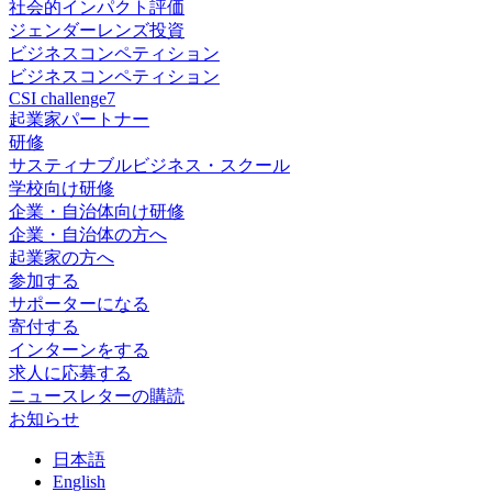
社会的インパクト評価
ジェンダーレンズ投資
ビジネスコンペティション
ビジネスコンペティション
CSI challenge7
起業家パートナー
研修
サスティナブルビジネス・スクール
学校向け研修
企業・自治体向け研修
企業・自治体の方へ
起業家の方へ
参加する
サポーターになる
寄付する
インターンをする
求人に応募する
ニュースレターの購読
お知らせ
日
本語
En
glish