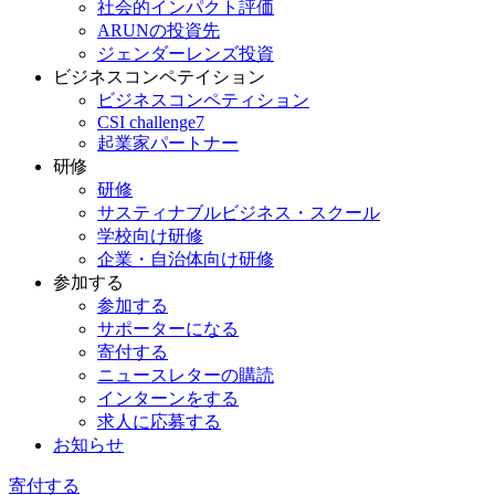
社会的インパクト評価
ARUNの投資先
ジェンダーレンズ投資
ビジネスコンペテイション
ビジネスコンペティション
CSI challenge7
起業家パートナー
研修
研修
サスティナブルビジネス・スクール
学校向け研修
企業・自治体向け研修
参加する
参加する
サポーターになる
寄付する
ニュースレターの購読
インターンをする
求人に応募する
お知らせ
寄付する