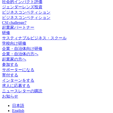
社会的インパクト評価
ジェンダーレンズ投資
ビジネスコンペティション
ビジネスコンペティション
CSI challenge7
起業家パートナー
研修
サスティナブルビジネス・スクール
学校向け研修
企業・自治体向け研修
企業・自治体の方へ
起業家の方へ
参加する
サポーターになる
寄付する
インターンをする
求人に応募する
ニュースレターの購読
お知らせ
日
本語
En
glish