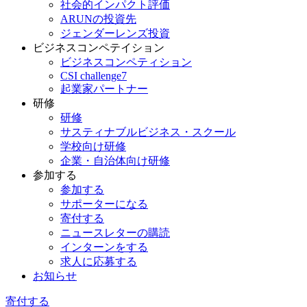
社会的インパクト評価
ARUNの投資先
ジェンダーレンズ投資
ビジネスコンペテイション
ビジネスコンペティション
CSI challenge7
起業家パートナー
研修
研修
サスティナブルビジネス・スクール
学校向け研修
企業・自治体向け研修
参加する
参加する
サポーターになる
寄付する
ニュースレターの購読
インターンをする
求人に応募する
お知らせ
寄付する