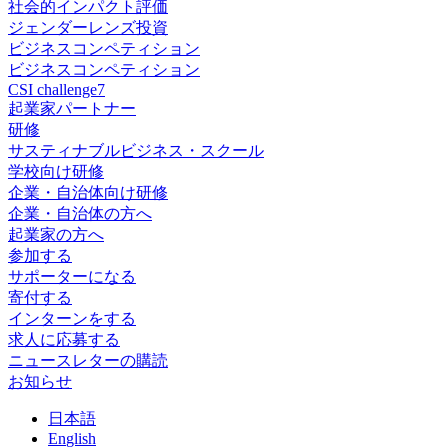
社会的インパクト評価
ジェンダーレンズ投資
ビジネスコンペティション
ビジネスコンペティション
CSI challenge7
起業家パートナー
研修
サスティナブルビジネス・スクール
学校向け研修
企業・自治体向け研修
企業・自治体の方へ
起業家の方へ
参加する
サポーターになる
寄付する
インターンをする
求人に応募する
ニュースレターの購読
お知らせ
日
本語
En
glish