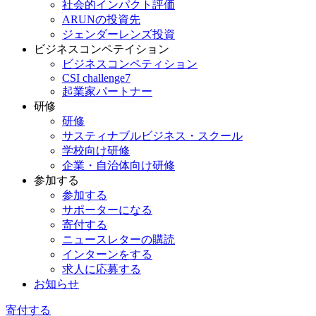
社会的インパクト評価
ARUNの投資先
ジェンダーレンズ投資
ビジネスコンペテイション
ビジネスコンペティション
CSI challenge7
起業家パートナー
研修
研修
サスティナブルビジネス・スクール
学校向け研修
企業・自治体向け研修
参加する
参加する
サポーターになる
寄付する
ニュースレターの購読
インターンをする
求人に応募する
お知らせ
寄付する