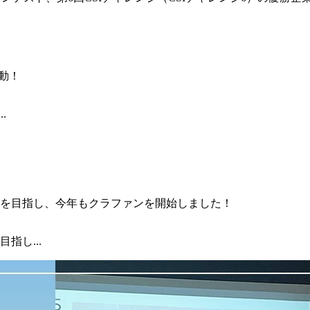
.
指し...