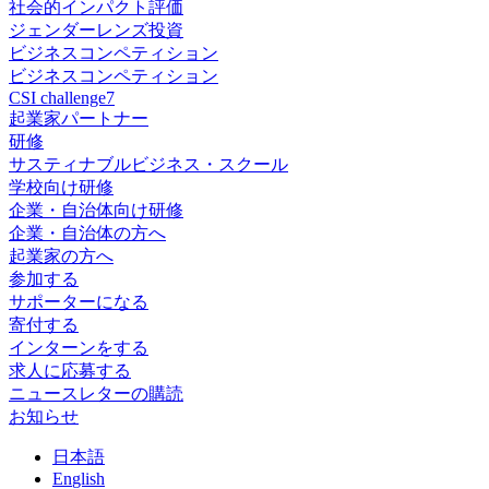
社会的インパクト評価
ジェンダーレンズ投資
ビジネスコンペティション
ビジネスコンペティション
CSI challenge7
起業家パートナー
研修
サスティナブルビジネス・スクール
学校向け研修
企業・自治体向け研修
企業・自治体の方へ
起業家の方へ
参加する
サポーターになる
寄付する
インターンをする
求人に応募する
ニュースレターの購読
お知らせ
日
本語
En
glish