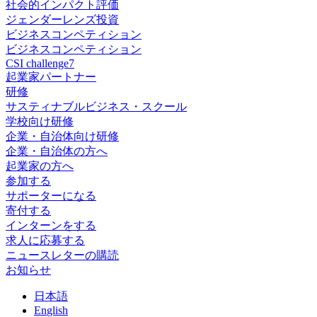
社会的インパクト評価
ジェンダーレンズ投資
ビジネスコンペティション
ビジネスコンペティション
CSI challenge7
起業家パートナー
研修
サスティナブルビジネス・スクール
学校向け研修
企業・自治体向け研修
企業・自治体の方へ
起業家の方へ
参加する
サポーターになる
寄付する
インターンをする
求人に応募する
ニュースレターの購読
お知らせ
日
本語
En
glish