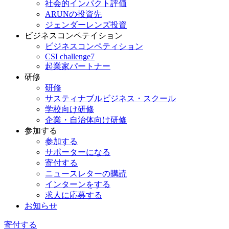
社会的インパクト評価
ARUNの投資先
ジェンダーレンズ投資
ビジネスコンペテイション
ビジネスコンペティション
CSI challenge7
起業家パートナー
研修
研修
サスティナブルビジネス・スクール
学校向け研修
企業・自治体向け研修
参加する
参加する
サポーターになる
寄付する
ニュースレターの購読
インターンをする
求人に応募する
お知らせ
寄付する