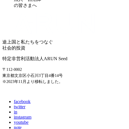
の皆さまへ
途上国と私たちをつなぐ
社会的投資
特定非営利活動法人ARUN Seed
〒112-0002
東京都文京区小石川3丁目4番14号
※2023年11月より移転しました。
E-mail: info@arunseed.jp
facebook
twitter
in
instagram
youtube
note