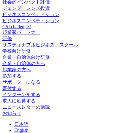
社会的インパクト評価
ジェンダーレンズ投資
ビジネスコンペティション
ビジネスコンペティション
CSI challenge7
起業家パートナー
研修
サスティナブルビジネス・スクール
学校向け研修
企業・自治体向け研修
企業・自治体の方へ
起業家の方へ
参加する
サポーターになる
寄付する
インターンをする
求人に応募する
ニュースレターの購読
お知らせ
日
本語
En
glish