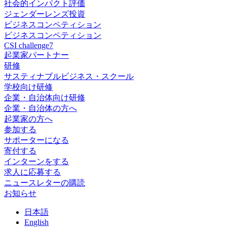
社会的インパクト評価
ジェンダーレンズ投資
ビジネスコンペティション
ビジネスコンペティション
CSI challenge7
起業家パートナー
研修
サスティナブルビジネス・スクール
学校向け研修
企業・自治体向け研修
企業・自治体の方へ
起業家の方へ
参加する
サポーターになる
寄付する
インターンをする
求人に応募する
ニュースレターの購読
お知らせ
日
本語
En
glish