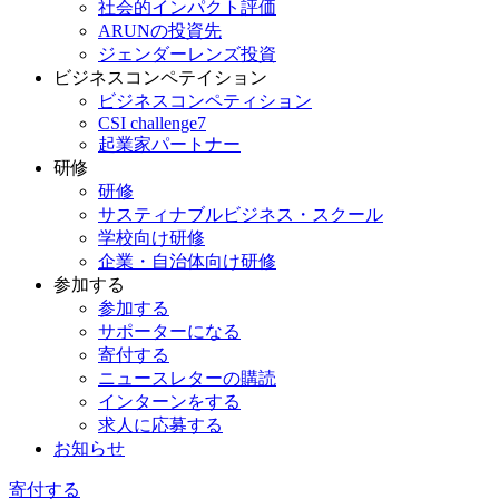
社会的インパクト評価
ARUNの投資先
ジェンダーレンズ投資
ビジネスコンペテイション
ビジネスコンペティション
CSI challenge7
起業家パートナー
研修
研修
サスティナブルビジネス・スクール
学校向け研修
企業・自治体向け研修
参加する
参加する
サポーターになる
寄付する
ニュースレターの購読
インターンをする
求人に応募する
お知らせ
寄付する