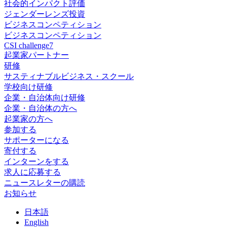
社会的インパクト評価
ジェンダーレンズ投資
ビジネスコンペティション
ビジネスコンペティション
CSI challenge7
起業家パートナー
研修
サスティナブルビジネス・スクール
学校向け研修
企業・自治体向け研修
企業・自治体の方へ
起業家の方へ
参加する
サポーターになる
寄付する
インターンをする
求人に応募する
ニュースレターの購読
お知らせ
日
本語
En
glish