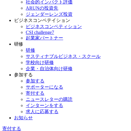
社会的インパクト評価
ARUNの投資先
ジェンダーレンズ投資
ビジネスコンペテイション
ビジネスコンペティション
CSI challenge7
起業家パートナー
研修
研修
サスティナブルビジネス・スクール
学校向け研修
企業・自治体向け研修
参加する
参加する
サポーターになる
寄付する
ニュースレターの購読
インターンをする
求人に応募する
お知らせ
寄付する