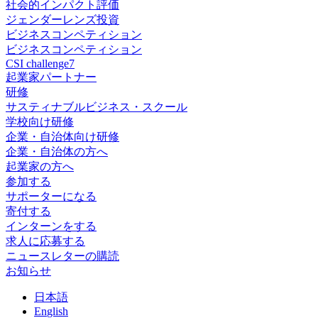
社会的インパクト評価
ジェンダーレンズ投資
ビジネスコンペティション
ビジネスコンペティション
CSI challenge7
起業家パートナー
研修
サスティナブルビジネス・スクール
学校向け研修
企業・自治体向け研修
企業・自治体の方へ
起業家の方へ
参加する
サポーターになる
寄付する
インターンをする
求人に応募する
ニュースレターの購読
お知らせ
日
本語
En
glish