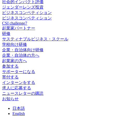
社会的インパクト評価
ジェンダーレンズ投資
ビジネスコンペティション
ビジネスコンペティション
CSI challenge7
起業家パートナー
研修
サスティナブルビジネス・スクール
学校向け研修
企業・自治体向け研修
企業・自治体の方へ
起業家の方へ
参加する
サポーターになる
寄付する
インターンをする
求人に応募する
ニュースレターの購読
お知らせ
日
本語
En
glish