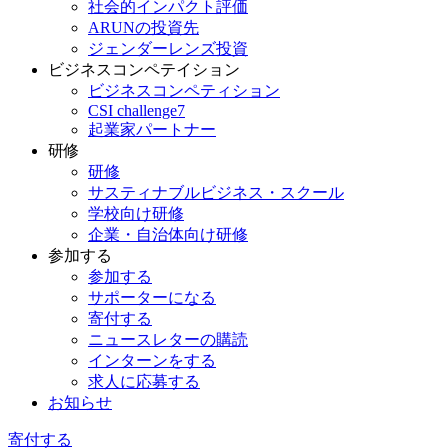
社会的インパクト評価
ARUNの投資先
ジェンダーレンズ投資
ビジネスコンペテイション
ビジネスコンペティション
CSI challenge7
起業家パートナー
研修
研修
サスティナブルビジネス・スクール
学校向け研修
企業・自治体向け研修
参加する
参加する
サポーターになる
寄付する
ニュースレターの購読
インターンをする
求人に応募する
お知らせ
寄付する