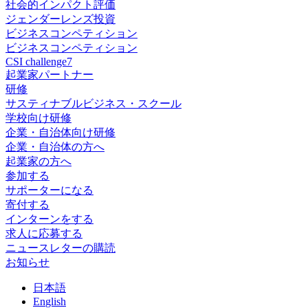
社会的インパクト評価
ジェンダーレンズ投資
ビジネスコンペティション
ビジネスコンペティション
CSI challenge7
起業家パートナー
研修
サスティナブルビジネス・スクール
学校向け研修
企業・自治体向け研修
企業・自治体の方へ
起業家の方へ
参加する
サポーターになる
寄付する
インターンをする
求人に応募する
ニュースレターの購読
お知らせ
日
本語
En
glish