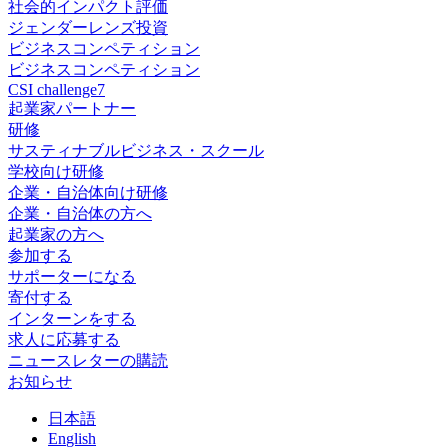
社会的インパクト評価
ジェンダーレンズ投資
ビジネスコンペティション
ビジネスコンペティション
CSI challenge7
起業家パートナー
研修
サスティナブルビジネス・スクール
学校向け研修
企業・自治体向け研修
企業・自治体の方へ
起業家の方へ
参加する
サポーターになる
寄付する
インターンをする
求人に応募する
ニュースレターの購読
お知らせ
日
本語
En
glish