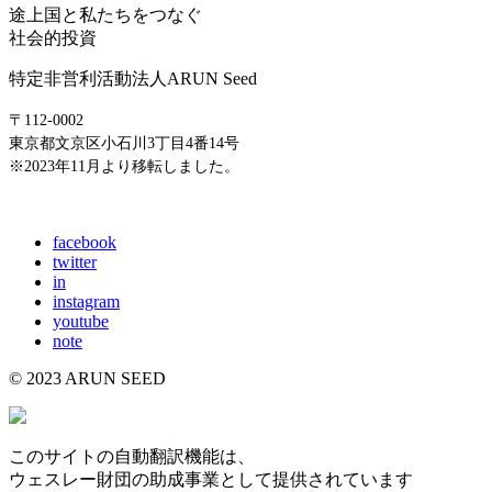
途上国と私たちをつなぐ
社会的投資
特定非営利活動法人ARUN Seed
〒112-0002
東京都文京区小石川3丁目4番14号
※2023年11月より移転しました。
E-mail: info@arunseed.jp
facebook
twitter
in
instagram
youtube
note
© 2023 ARUN SEED
このサイトの自動翻訳機能は、
ウェスレー財団の助成事業として提供されています