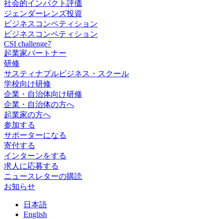
社会的インパクト評価
ジェンダーレンズ投資
ビジネスコンペティション
ビジネスコンペティション
CSI challenge7
起業家パートナー
研修
サスティナブルビジネス・スクール
学校向け研修
企業・自治体向け研修
企業・自治体の方へ
起業家の方へ
参加する
サポーターになる
寄付する
インターンをする
求人に応募する
ニュースレターの購読
お知らせ
日
本語
En
glish