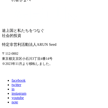
途上国と私たちをつなぐ
社会的投資
特定非営利活動法人ARUN Seed
〒112-0002
東京都文京区小石川3丁目4番14号
※2023年11月より移転しました。
E-mail: info@arunseed.jp
facebook
twitter
in
instagram
youtube
note