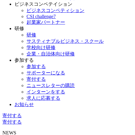
ビジネスコンペテイション
ビジネスコンペティション
CSI challenge7
起業家パートナー
研修
研修
サスティナブルビジネス・スクール
学校向け研修
企業・自治体向け研修
参加する
参加する
サポーターになる
寄付する
ニュースレターの購読
インターンをする
求人に応募する
お知らせ
寄付する
寄付する
NEWS