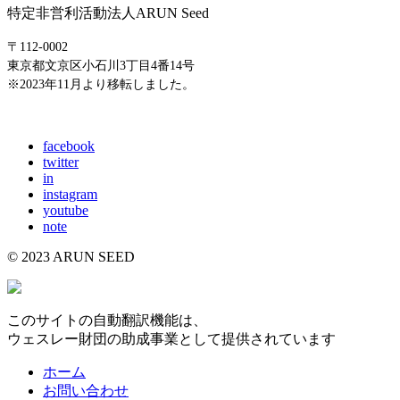
特定非営利活動法人ARUN Seed
〒112-0002
東京都文京区小石川3丁目4番14号
※2023年11月より移転しました。
E-mail: info@arunseed.jp
facebook
twitter
in
instagram
youtube
note
© 2023 ARUN SEED
このサイトの自動翻訳機能は、
ウェスレー財団の助成事業として提供されています
ホーム
お問い合わせ