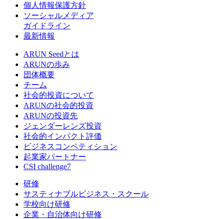
個人情報保護方針
ソーシャルメディア
ガイドライン
最新情報
ARUN Seedとは
ARUNの歩み
団体概要
チーム
社会的投資について
ARUNの社会的投資
ARUNの投資先
ジェンダーレンズ投資
社会的インパクト評価
ビジネスコンペティション
起業家パートナー
CSI challenge7
研修
サスティナブルビジネス・スクール
学校向け研修
企業・自治体向け研修