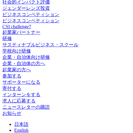
社会的インパクト評価
ジェンダーレンズ投資
ビジネスコンペティション
ビジネスコンペティション
CSI challenge7
起業家パートナー
研修
サスティナブルビジネス・スクール
学校向け研修
企業・自治体向け研修
企業・自治体の方へ
起業家の方へ
参加する
サポーターになる
寄付する
インターンをする
求人に応募する
ニュースレターの購読
お知らせ
日
本語
En
glish