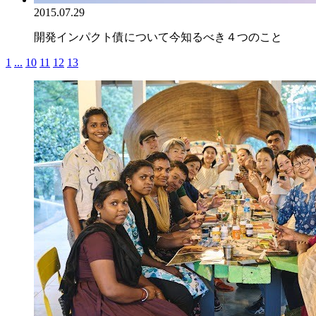
2015.07.29
開発インパクト債について今知るべき４つのこと
1
...
10
11
12
13