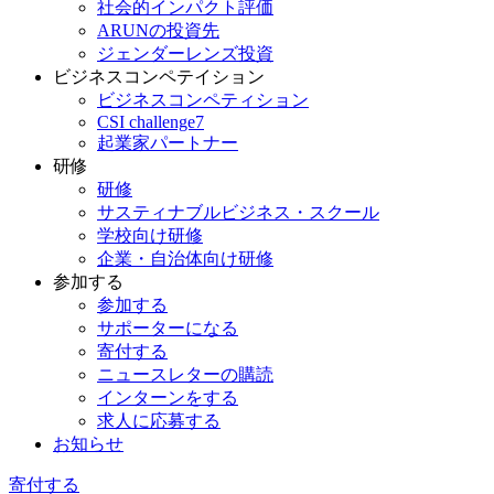
社会的インパクト評価
ARUNの投資先
ジェンダーレンズ投資
ビジネスコンペテイション
ビジネスコンペティション
CSI challenge7
起業家パートナー
研修
研修
サスティナブルビジネス・スクール
学校向け研修
企業・自治体向け研修
参加する
参加する
サポーターになる
寄付する
ニュースレターの購読
インターンをする
求人に応募する
お知らせ
寄付する