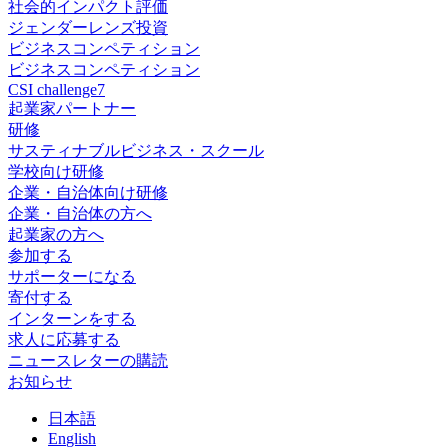
社会的インパクト評価
ジェンダーレンズ投資
ビジネスコンペティション
ビジネスコンペティション
CSI challenge7
起業家パートナー
研修
サスティナブルビジネス・スクール
学校向け研修
企業・自治体向け研修
企業・自治体の方へ
起業家の方へ
参加する
サポーターになる
寄付する
インターンをする
求人に応募する
ニュースレターの購読
お知らせ
日
本語
En
glish