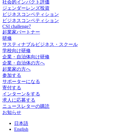
社会的インパクト評価
ジェンダーレンズ投資
ビジネスコンペティション
ビジネスコンペティション
CSI challenge7
起業家パートナー
研修
サスティナブルビジネス・スクール
学校向け研修
企業・自治体向け研修
企業・自治体の方へ
起業家の方へ
参加する
サポーターになる
寄付する
インターンをする
求人に応募する
ニュースレターの購読
お知らせ
日
本語
En
glish