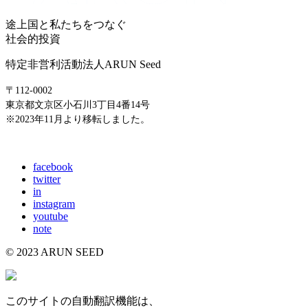
途上国と私たちをつなぐ
社会的投資
特定非営利活動法人ARUN Seed
〒112-0002
東京都文京区小石川3丁目4番14号
※2023年11月より移転しました。
E-mail: info@arunseed.jp
facebook
twitter
in
instagram
youtube
note
© 2023 ARUN SEED
このサイトの自動翻訳機能は、